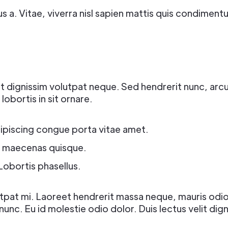
s a. Vitae, viverra nisl sapien mattis quis condiment
ipit dignissim volutpat neque. Sed hendrerit nunc, ar
obortis in sit ornare.
piscing congue porta vitae amet.
it maecenas quisque.
Lobortis phasellus.
lutpat mi. Laoreet hendrerit massa neque, mauris odio
c. Eu id molestie odio dolor. Duis lectus velit digni